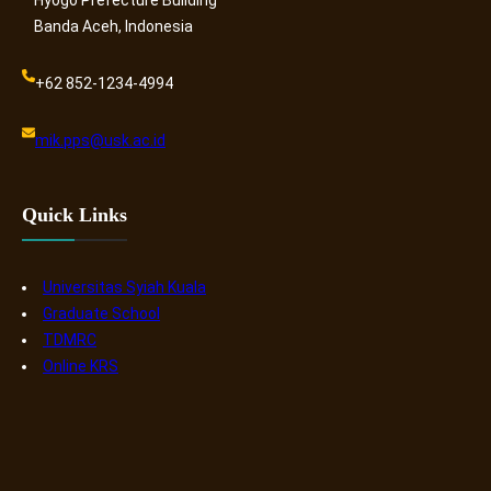
Hyogo Prefecture Building
Banda Aceh, Indonesia
+62 852-1234-4994
mik.pps@usk.ac.id
Quick Links
Universitas Syiah Kuala
Graduate School
TDMRC
Online KRS